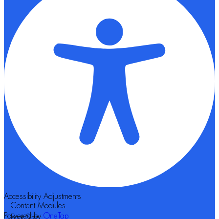
Accessibility Adjustments
Content Modules
Powered by
OneTap
Font Size