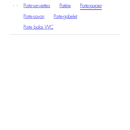
Porte-serviettes
Patère
Porte-papier
Porte-savon
Porte-gobelet
Porte balai WC