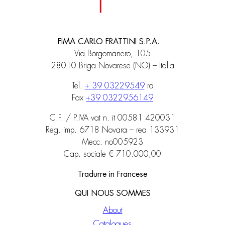
FIMA CARLO FRATTINI S.P.A.
Via Borgomanero, 105
28010 Briga Novarese (NO) – Italia
Tel.
+ 39 03229549
ra
Fax
+39 0322956149
C.F. / P.IVA vat n. it 00581 420031
Reg. imp. 6718 Novara – rea 133931
Mecc. no005923
Cap. sociale € 710.000,00
Tradurre in Francese
QUI NOUS SOMMES
About
Catalogues