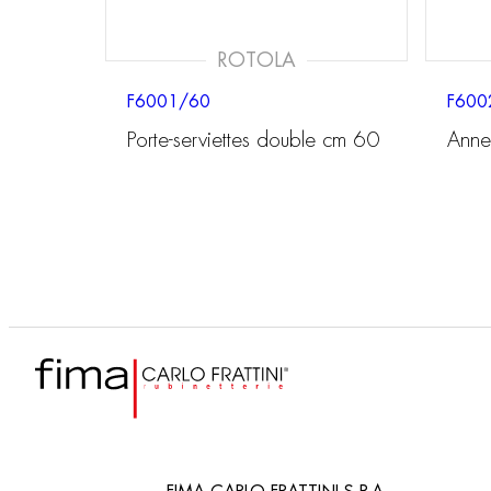
ROTOLA
F6001/60
F600
Porte-serviettes double cm 60
Annea