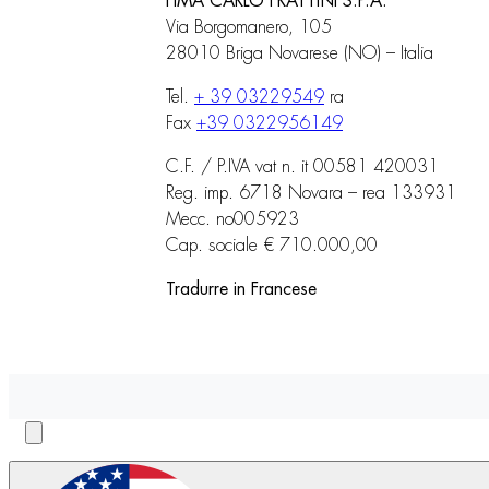
FIMA CARLO FRATTINI S.P.A.
Via Borgomanero, 105
28010 Briga Novarese (NO) – Italia
Tel.
+ 39 03229549
ra
Fax
+39 0322956149
C.F. / P.IVA vat n. it 00581 420031
Reg. imp. 6718 Novara – rea 133931
Mecc. no005923
Cap. sociale € 710.000,00
Tradurre in Francese