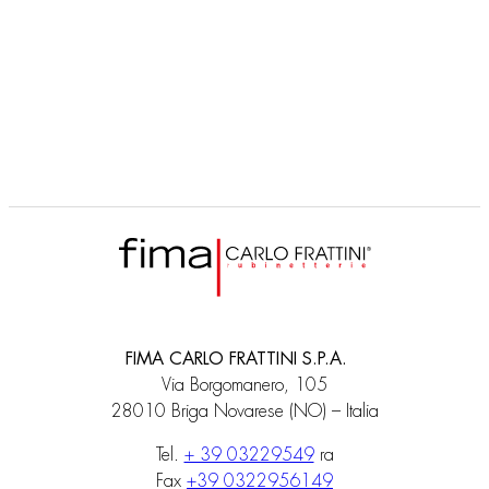
SPILLO STEEL
F3081/P
Mitigeur lavabo sur pied
FIMA CARLO FRATTINI S.P.A.
Via Borgomanero, 105
28010 Briga Novarese (NO) – Italia
Tel.
+ 39 03229549
ra
Fax
+39 0322956149