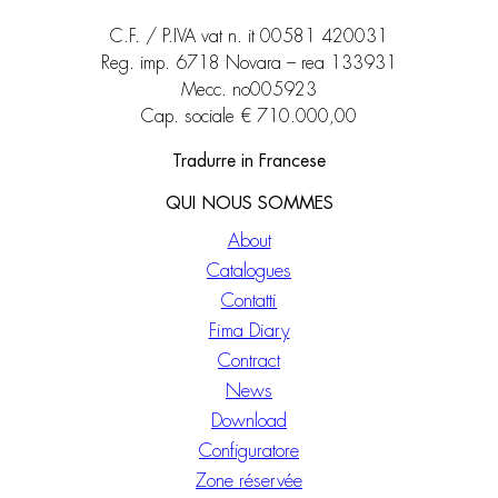
C.F. / P.IVA vat n. it 00581 420031
Reg. imp. 6718 Novara – rea 133931
Mecc. no005923
Cap. sociale € 710.000,00
Tradurre in Francese
QUI NOUS SOMMES
About
Catalogues
Contatti
Fima Diary
Contract
News
Download
Configuratore
Zone réservée