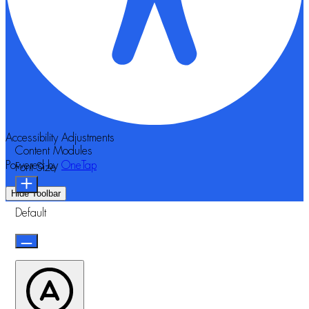
Accessibility Adjustments
Content Modules
Powered by
OneTap
Font Size
Hide Toolbar
Default