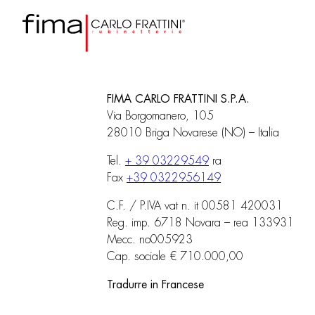
FIMA CARLO FRATTINI S.P.A.
Via Borgomanero, 105
28010 Briga Novarese (NO) – Italia
Tel.
+ 39 03229549
ra
Fax
+39 0322956149
C.F. / P.IVA vat n. it 00581 420031
Reg. imp. 6718 Novara – rea 133931
Mecc. no005923
Cap. sociale € 710.000,00
Tradurre in Francese