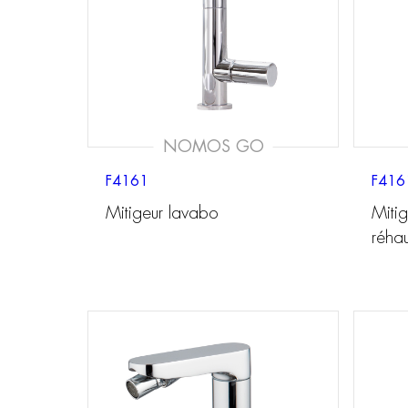
NOMOS GO
F4161
F416
Mitigeur lavabo
Miti
réha