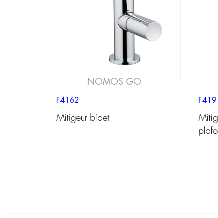
NOMOS GO
F4162
F419
Mitigeur bidet
Miti
plaf