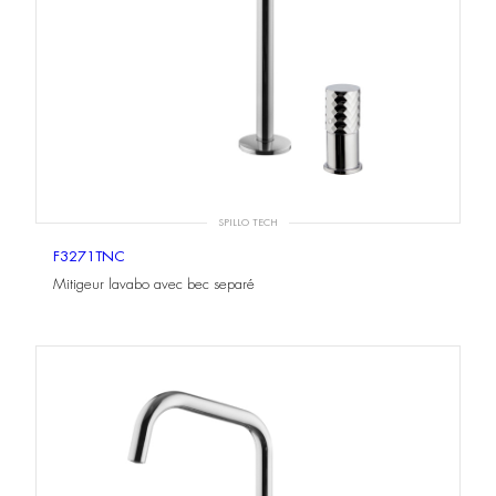
SPILLO TECH
F3271TNC
Mitigeur lavabo avec bec separé