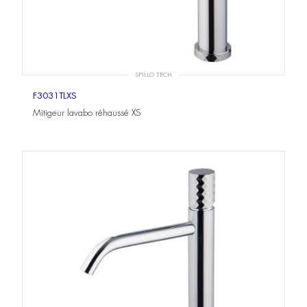
SPILLO TECH
F3031TLXS
Mitigeur lavabo réhaussé XS