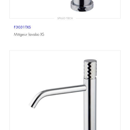
SPILLO TECH
F3031TXS
Mitigeur lavabo XS