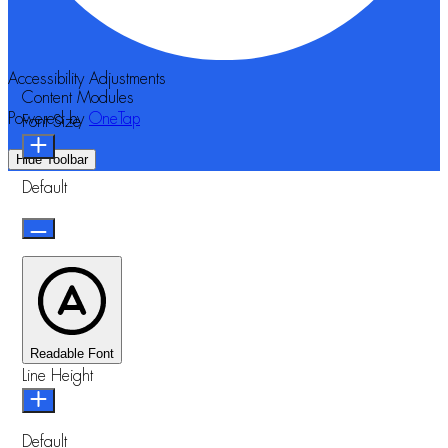
Accessibility Adjustments
Content Modules
Powered by
OneTap
Font Size
Hide Toolbar
Default
Readable Font
Line Height
Default