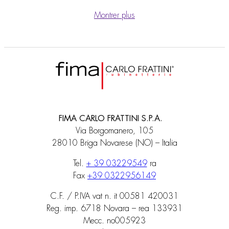
Montrer plus
FIMA CARLO FRATTINI S.P.A.
Via Borgomanero, 105
28010 Briga Novarese (NO) – Italia
Tel.
+ 39 03229549
ra
Fax
+39 0322956149
C.F. / P.IVA vat n. it 00581 420031
Reg. imp. 6718 Novara – rea 133931
Mecc. no005923