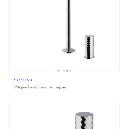
SPILLO TECH
F3271TND
Mitigeur lavabo avec bec separé