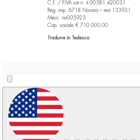
C.F. / P.IVA vat n. it 00581 420031
Reg. imp. 6718 Novara – rea 133931
Mecc. no005923
Cap. sociale € 710.000,00
Tradurre in Tedesco