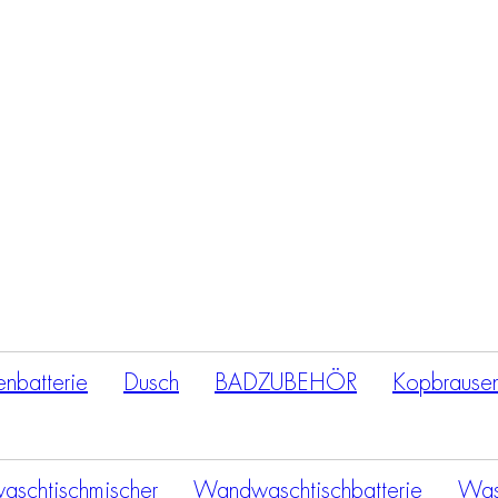
Products
search
nbatterie
Dusch
BADZUBEHÖR
Kopbrause
aschtischmischer
Wandwaschtischbatterie
Wasc