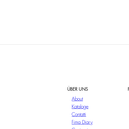
stehende
Freistehende
htischbatterie
Waschtischbatterie
ÜBER UNS
About
Kataloge
Contatti
Fima Diary