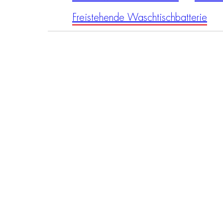
Freistehende Waschtischbatterie
F3801/PN
F580