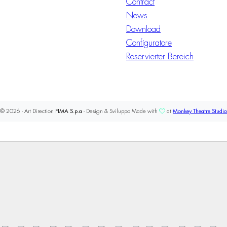
Contract
News
Download
Configuratore
Reservierter Bereich
© 2026 - Art Direction
FIMA S.p.a
- Design & Sviluppo Made with
at
Monkey Theatre Studio