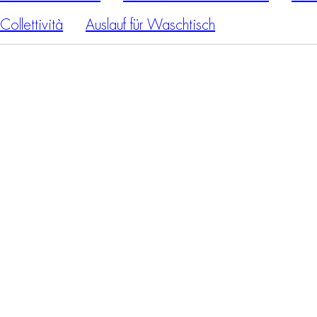
Collettività
Auslauf für Waschtisch
1/P
F4171N