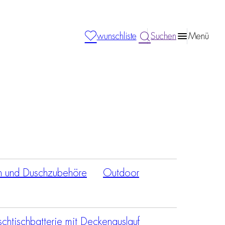
wunschliste
Suchen
Menü
n und Duschzubehöre
Outdoor
htischbatterie mit Deckenauslauf