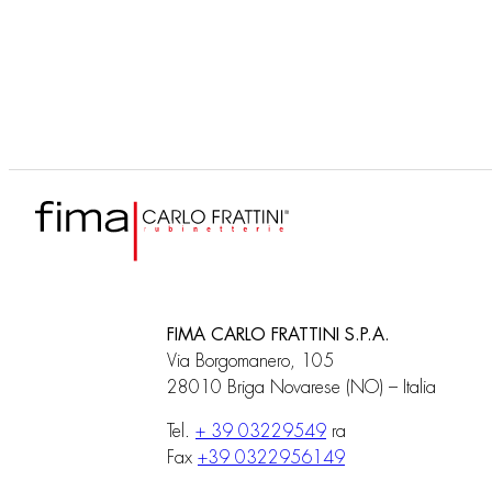
Freistehende
Frei
Waschtischbatterie
Wasc
FIMA CARLO FRATTINI S.P.A.
Via Borgomanero, 105
28010 Briga Novarese (NO) – Italia
Tel.
+ 39 03229549
ra
Fax
+39 0322956149