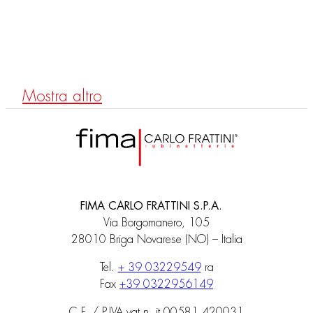
F5609X6
UP Mischer mit Umstellung
Mostra altro
FIMA CARLO FRATTINI S.P.A.
Via Borgomanero, 105
28010 Briga Novarese (NO) – Italia
Tel.
+ 39 03229549
ra
Fax
+39 0322956149
C.F. / P.IVA vat n. it 00581 420031