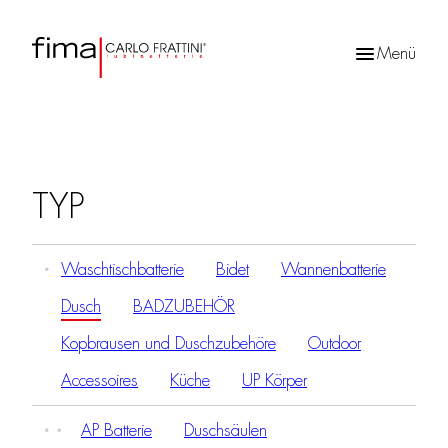
Menü
Products
search
TYP
Waschtischbatterie
Bidet
Wannenbatterie
Dusch
BADZUBEHÖR
Kopbrausen und Duschzubehöre
Outdoor
Accessoires
Küche
UP Körper
AP Batterie
Duschsäulen