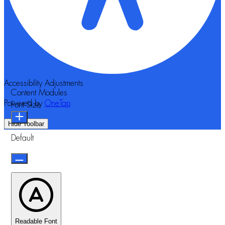
Accessibility Adjustments
Content Modules
Powered by
OneTap
Font Size
Hide Toolbar
Default
Readable Font