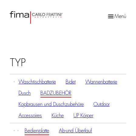
Menü
Products
search
TYP
Waschtischbatterie
Bidet
Wannenbatterie
Dusch
BADZUBEHÖR
Kopbrausen und Duschzubehöre
Outdoor
Accessoires
Küche
UP Körper
Bedienplatte
Ab-und Überlauf