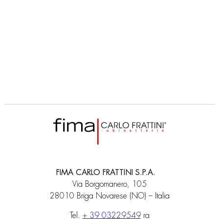
F1655
Universel-Betätigungsplatte, für 2-Mengen-Spülung. Passend zu:
FIMA CARLO FRATTINI S.P.A.
Via Borgomanero, 105
28010 Briga Novarese (NO) – Italia
Tel.
+ 39 03229549
ra