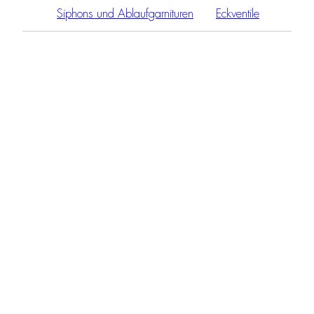
Siphons und Ablaufgarnituren
Eckventile