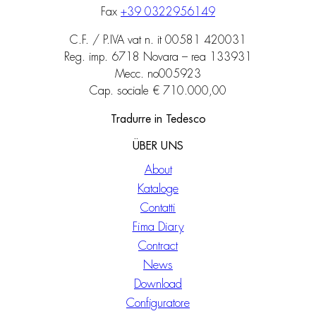
Fax
+39 0322956149
C.F. / P.IVA vat n. it 00581 420031
Reg. imp. 6718 Novara – rea 133931
Mecc. no005923
Cap. sociale € 710.000,00
Tradurre in Tedesco
ÜBER UNS
About
Kataloge
Contatti
Fima Diary
Contract
News
Download
Configuratore