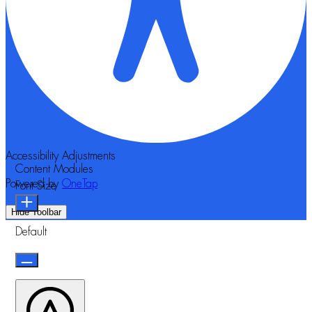
Accessibility Adjustments
Content Modules
Powered by
OneTap
Font Size
Hide Toolbar
Default