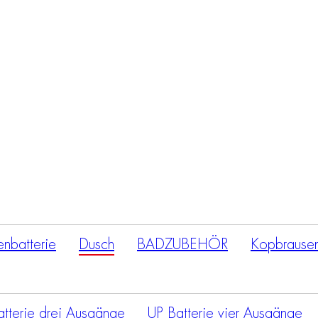
Products
search
nbatterie
Dusch
BADZUBEHÖR
Kopbrause
tterie drei Ausgänge
UP Batterie vier Ausgänge