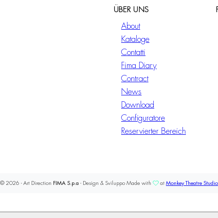
ÜBER UNS
About
Kataloge
Contatti
Fima Diary
Contract
News
Download
Configuratore
Reservierter Bereich
© 2026 - Art Direction
FIMA S.p.a
- Design & Sviluppo Made with
at
Monkey Theatre Studio