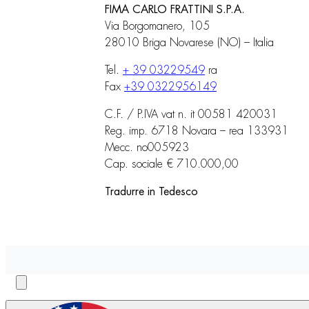
FIMA CARLO FRATTINI S.P.A.
Via Borgomanero, 105
28010 Briga Novarese (NO) – Italia
Tel.
+ 39 03229549
ra
Fax
+39 0322956149
C.F. / P.IVA vat n. it 00581 420031
Reg. imp. 6718 Novara – rea 133931
Mecc. no005923
Cap. sociale € 710.000,00
Tradurre in Tedesco