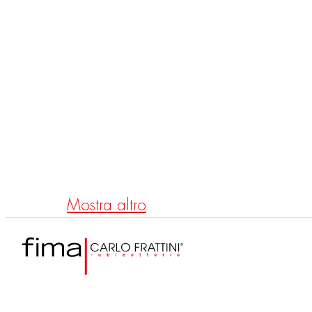
F5623X4
F511
UP Thermostat Brausebatterie
UP T
Texture Collection – Spillo
Tech
Mostra altro