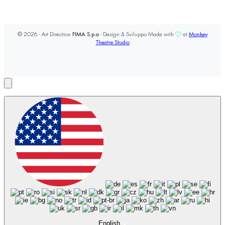
© 2026 - Art Direction
FIMA S.p.a
- Design & Sviluppo Made with
at
Monkey
Theatre Studio
English