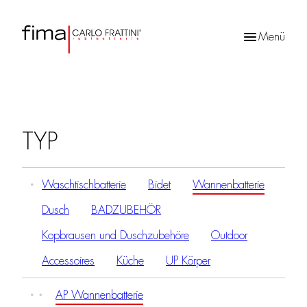
Menü
Products
search
TYP
Waschtischbatterie
Bidet
Wannenbatterie
Dusch
BADZUBEHÖR
Kopbrausen und Duschzubehöre
Outdoor
Accessoires
Küche
UP Körper
AP Wannenbatterie