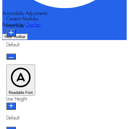
Accessibility Adjustments
Content Modules
Powered by
OneTap
Font Size
Hide Toolbar
Default
Readable Font
Line Height
Default