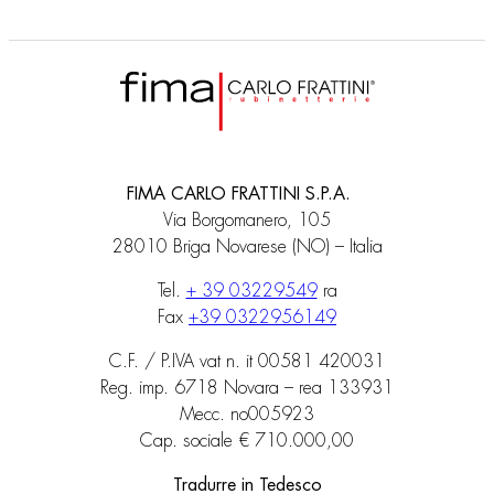
FIMA CARLO FRATTINI S.P.A.
Via Borgomanero, 105
28010 Briga Novarese (NO) – Italia
Tel.
+ 39 03229549
ra
Fax
+39 0322956149
C.F. / P.IVA vat n. it 00581 420031
Reg. imp. 6718 Novara – rea 133931
Mecc. no005923
Cap. sociale € 710.000,00
Tradurre in Tedesco