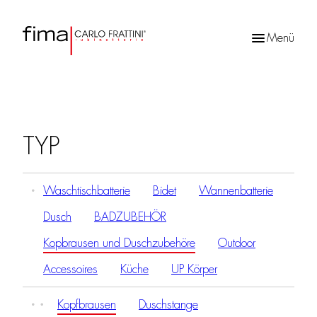
Menü
Products
search
TYP
Waschtischbatterie
Bidet
Wannenbatterie
Dusch
BADZUBEHÖR
Kopbrausen und Duschzubehöre
Outdoor
Accessoires
Küche
UP Körper
Kopfbrausen
Duschstange