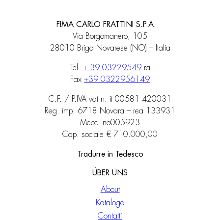
FIMA CARLO FRATTINI S.P.A.
Via Borgomanero, 105
28010 Briga Novarese (NO) – Italia
Tel.
+ 39 03229549
ra
Fax
+39 0322956149
C.F. / P.IVA vat n. it 00581 420031
Reg. imp. 6718 Novara – rea 133931
Mecc. no005923
Cap. sociale € 710.000,00
Tradurre in Tedesco
ÜBER UNS
About
Kataloge
Contatti