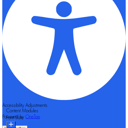
Accessibility Adjustments
Content Modules
Powered by
OneTap
Font Size