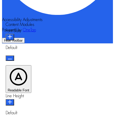
Accessibility Adjustments
Content Modules
Powered by
OneTap
Font Size
Hide Toolbar
Default
Readable Font
Line Height
Default