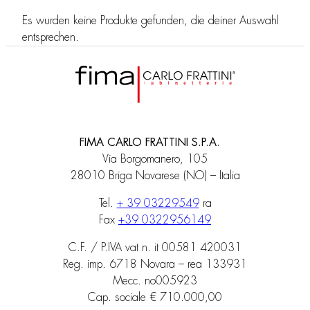
Es wurden keine Produkte gefunden, die deiner Auswahl
entsprechen.
FIMA CARLO FRATTINI S.P.A.
Via Borgomanero, 105
28010 Briga Novarese (NO) – Italia
Tel.
+ 39 03229549
ra
Fax
+39 0322956149
C.F. / P.IVA vat n. it 00581 420031
Reg. imp. 6718 Novara – rea 133931
Mecc. no005923
Cap. sociale € 710.000,00