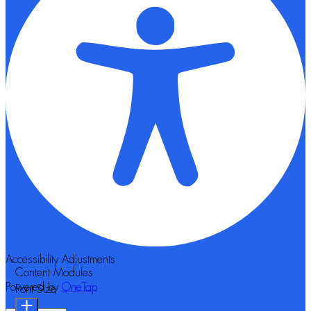
Accessibility Adjustments
Content Modules
Powered by
OneTap
Font Size