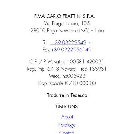
FIMA CARLO FRATTINI S.P.A.
Via Borgomanero, 105
28010 Briga Novarese (NO) – Italia
Tel.
+ 39 03229549
ra
Fax
+39 0322956149
C.F. / P.IVA vat n. it 00581 420031
Reg. imp. 6718 Novara – rea 133931
Mecc. no005923
Cap. sociale € 710.000,00
Tradurre in Tedesco
ÜBER UNS
About
Kataloge
Contatti