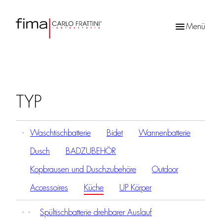
Menü
Products
search
TYP
Waschtischbatterie
Bidet
Wannenbatterie
Dusch
BADZUBEHÖR
Kopbrausen und Duschzubehöre
Outdoor
Accessoires
Küche
UP Körper
Spültischbatterie drehbarer Auslauf