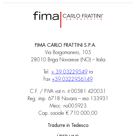
FIMA CARLO FRATTINI S.P.A.
Via Borgomanero, 105
28010 Briga Novarese (NO) – Italia
Tel.
+ 39 03229549
ra
Fax
+39 0322956149
C.F. / P.IVA vat n. it 00581 420031
Reg. imp. 6718 Novara – rea 133931
Mecc. no005923
Cap. sociale € 710.000,00
Tradurre in Tedesco