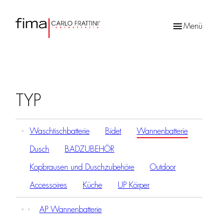
Menü
Products
search
TYP
Waschtischbatterie
Bidet
Wannenbatterie
Dusch
BADZUBEHÖR
Kopbrausen und Duschzubehöre
Outdoor
Accessoires
Küche
UP Körper
AP Wannenbatterie