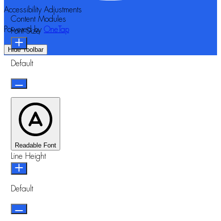
Accessibility Adjustments
Content Modules
Powered by
OneTap
Font Size
Hide Toolbar
Default
Readable Font
Line Height
Default