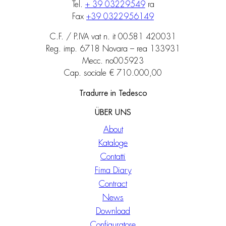
Tel.
+ 39 03229549
ra
Fax
+39 0322956149
C.F. / P.IVA vat n. it 00581 420031
Reg. imp. 6718 Novara – rea 133931
Mecc. no005923
Cap. sociale € 710.000,00
Tradurre in Tedesco
ÜBER UNS
About
Kataloge
Contatti
Fima Diary
Contract
News
Download
Configuratore