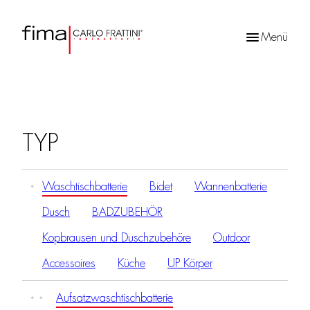
Menü
Products
search
TYP
Waschtischbatterie
Bidet
Wannenbatterie
Dusch
BADZUBEHÖR
Kopbrausen und Duschzubehöre
Outdoor
Accessoires
Küche
UP Körper
Aufsatzwaschtischbatterie