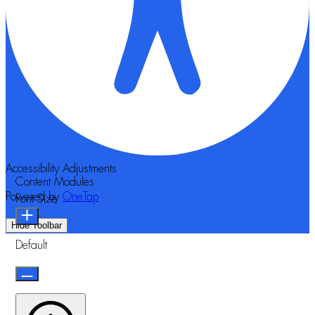
Accessibility Adjustments
Content Modules
Powered by
OneTap
Font Size
Hide Toolbar
Default