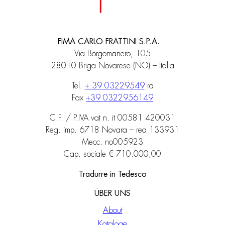
FIMA CARLO FRATTINI S.P.A.
Via Borgomanero, 105
28010 Briga Novarese (NO) – Italia
Tel.
+ 39 03229549
ra
Fax
+39 0322956149
C.F. / P.IVA vat n. it 00581 420031
Reg. imp. 6718 Novara – rea 133931
Mecc. no005923
Cap. sociale € 710.000,00
Tradurre in Tedesco
ÜBER UNS
About
Kataloge