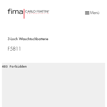
Menü
Products
search
3-Loch Waschtischbatterie
F5811