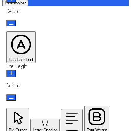
Hide Toolbar
Default
Readable Font
Line Height
Default
Big Cursor
Letter Spacing
Font Weight