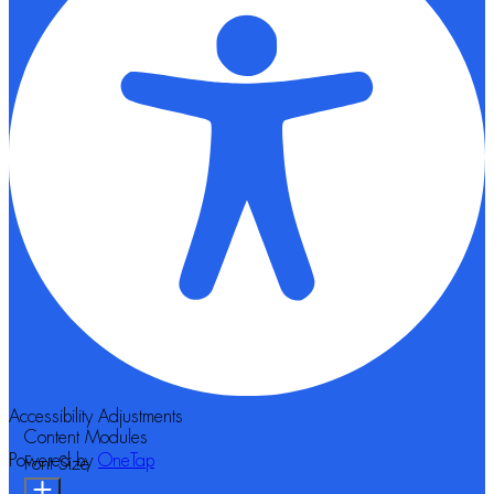
Accessibility Adjustments
Content Modules
Powered by
OneTap
Font Size