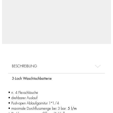
BESCHREIBUNG
3-Loch Waschtischbatterie
• n. 4 Flexschläuche
• drehbarer Auslauf
• Push-open Ablaufgarnitur 1″1/4
• maximale Durchflussmenge bei 3 bar:
5 l/m