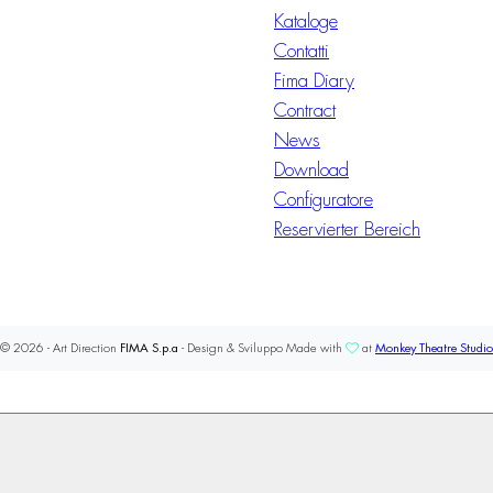
Kataloge
Contatti
Fima Diary
Contract
News
Download
Configuratore
Reservierter Bereich
© 2026 - Art Direction
FIMA S.p.a
- Design & Sviluppo Made with
at
Monkey Theatre Studio