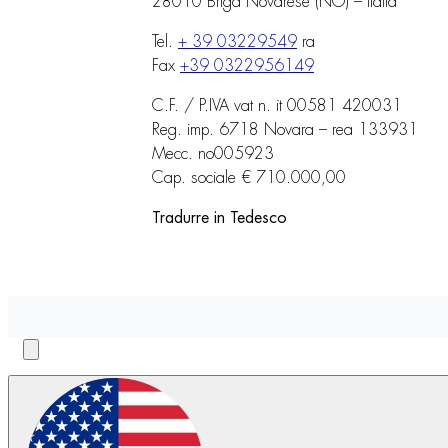
28010 Briga Novarese (NO) – Italia
Tel.
+ 39 03229549
ra
Fax
+39 0322956149
C.F. / P.IVA vat n. it 00581 420031
Reg. imp. 6718 Novara – rea 133931
Mecc. no005923
Cap. sociale € 710.000,00
Tradurre in Tedesco