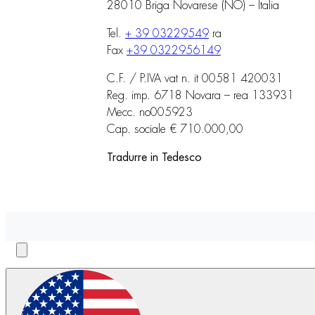
28010 Briga Novarese (NO) – Italia
Tel.
+ 39 03229549
ra
Fax
+39 0322956149
C.F. / P.IVA vat n. it 00581 420031
Reg. imp. 6718 Novara – rea 133931
Mecc. no005923
Cap. sociale € 710.000,00
Tradurre in Tedesco