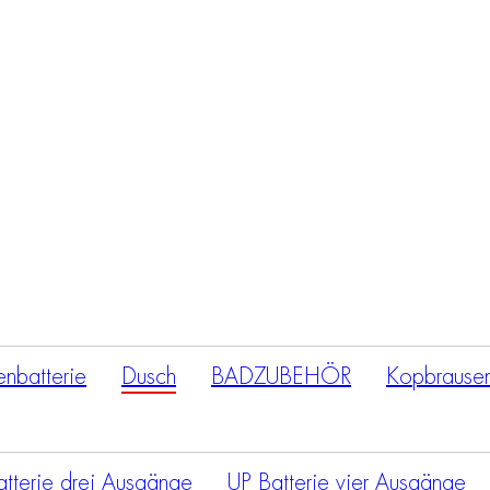
Products
search
nbatterie
Dusch
BADZUBEHÖR
Kopbrause
tterie drei Ausgänge
UP Batterie vier Ausgänge