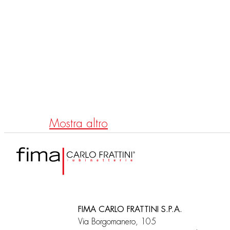
F3189E2
F318
UP Mischer mit Umstellung
UP T
2/3-
Mostra altro
FIMA CARLO FRATTINI S.P.A.
Via Borgomanero, 105