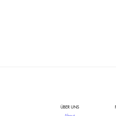
9X7
F3178X2
hermostat Mischer mit
2 Wege UP Thermostat
Wege-Umstellung
Brause/Wannenbatterie
ÜBER UNS
About