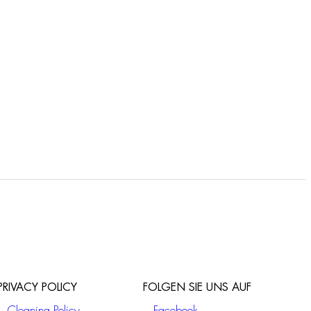
F3179X2
2 Wege UP Thermostat
Wannenbatterie
PRIVACY POLICY
FOLGEN SIE UNS AUF
Cleaning Policy
Facebook