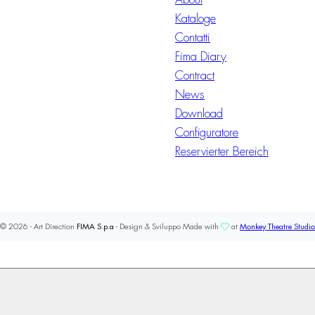
Kataloge
Contatti
Fima Diary
Contract
News
Download
Configuratore
Reservierter Bereich
© 2026 - Art Direction
FIMA S.p.a
- Design & Sviluppo Made with
at
Monkey Theatre Studio