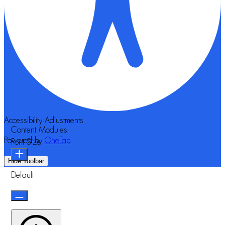
Accessibility Adjustments
Content Modules
Powered by
OneTap
Font Size
Hide Toolbar
Default