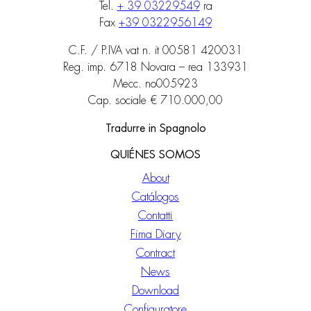
Tel.
+ 39 03229549
ra
Fax
+39 0322956149
C.F. / P.IVA vat n. it 00581 420031
Reg. imp. 6718 Novara – rea 133931
Mecc. no005923
Cap. sociale € 710.000,00
Tradurre in Spagnolo
QUIÉNES SOMOS
About
Catálogos
Contatti
Fima Diary
Contract
News
Download
Configuratore