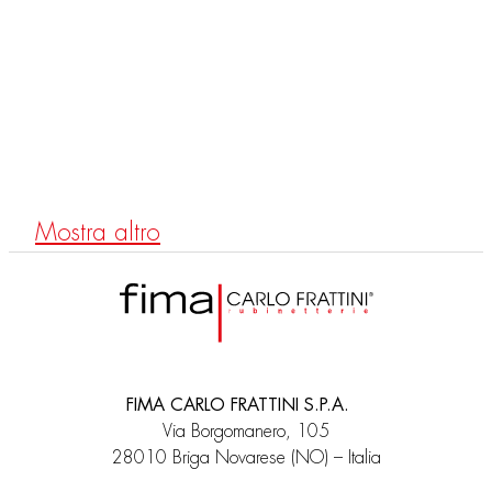
F3179X2
Batería termostática para bañera empotrada dos salidas
Mostra altro
FIMA CARLO FRATTINI S.P.A.
Via Borgomanero, 105
28010 Briga Novarese (NO) – Italia