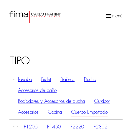
menú
Búsqueda
de
productos
TIPO
Lavabo
Bidet
Bañera
Ducha
Accesorios de baño
Rociadores y Accesorios de ducha
Outdoor
Accesorios
Cocina
Cuerpo Empotrado
F1205
F1450
F2220
F2302