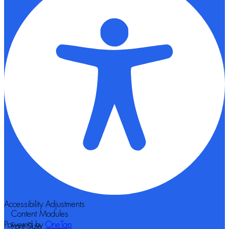
Accessibility Adjustments
Content Modules
Powered by
OneTap
Font Size