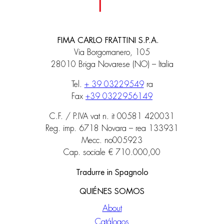
FIMA CARLO FRATTINI S.P.A.
Via Borgomanero, 105
28010 Briga Novarese (NO) – Italia
Tel.
+ 39 03229549
ra
Fax
+39 0322956149
C.F. / P.IVA vat n. it 00581 420031
Reg. imp. 6718 Novara – rea 133931
Mecc. no005923
Cap. sociale € 710.000,00
Tradurre in Spagnolo
QUIÉNES SOMOS
About
Catálogos