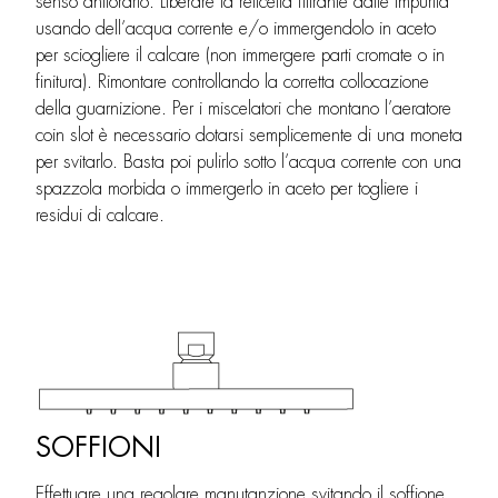
senso antiorario. Liberare la reticella filtrante dalle impurità
usando dell’acqua corrente e/o immergendolo in aceto
per sciogliere il calcare (non immergere parti cromate o in
finitura). Rimontare controllando la corretta collocazione
della guarnizione. Per i miscelatori che montano l’aeratore
coin slot è necessario dotarsi semplicemente di una moneta
per svitarlo. Basta poi pulirlo sotto l’acqua corrente con una
spazzola morbida o immergerlo in aceto per togliere i
residui di calcare.
SOFFIONI
Effettuare una regolare manutanzione svitando il soffione