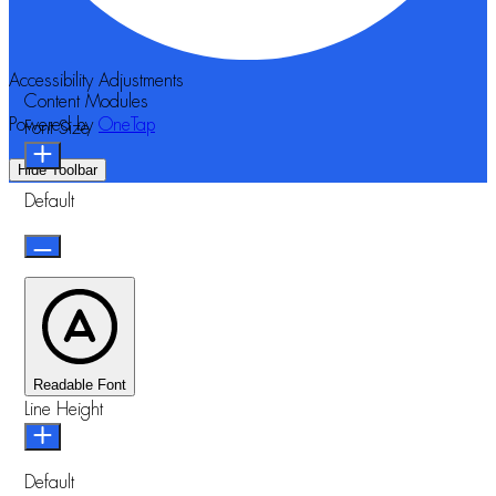
Accessibility Adjustments
Content Modules
Powered by
OneTap
Font Size
Hide Toolbar
Default
Readable Font
Line Height
Default