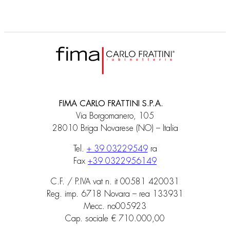
FIMA CARLO FRATTINI S.P.A.
Via Borgomanero, 105
28010 Briga Novarese (NO) – Italia
Tel.
+ 39 03229549
ra
Fax
+39 0322956149
C.F. / P.IVA vat n. it 00581 420031
Reg. imp. 6718 Novara – rea 133931
Mecc. no005923
Cap. sociale € 710.000,00