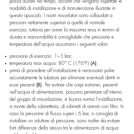
possa durare nel tempo, occorre che vengano rispettate le
modalità di installazione e di manutenzione illustrate in
questo opuscolo. I nostri miscelatori sono collaudati a
pressioni nettamente superiori a quelle di normale
esercizio; tuttavia per avere la massima resa in termini di
durata e manovrabilità è consigliabile che pressione e
temperatura dell’acqua assumano i seguenti valori:
pressione di esercizio: 1÷5 bar;
temperatura max acqua: 80° C (176°F)
(A)
;
prima di procedere all’installazione è necessario pulire
accuratamente le tubature per eliminare eventuali detriti in
esse presenti
(B)
. Per evitare che corpi estranei, presenti
nell’acqua di alimentazione, possano penetrare all’interno
del gruppo di miscelazione, è buona norma l’installazione,
a monte della rubinetteria, di rubinetti di arresto con filtro. In
caso la pressione di flusso superi i 6 bar, si consiglia di
installare un riduttore di pressione; sono inoltre da evitare
forti differenze della stessa tra le alimentazioni di acqua