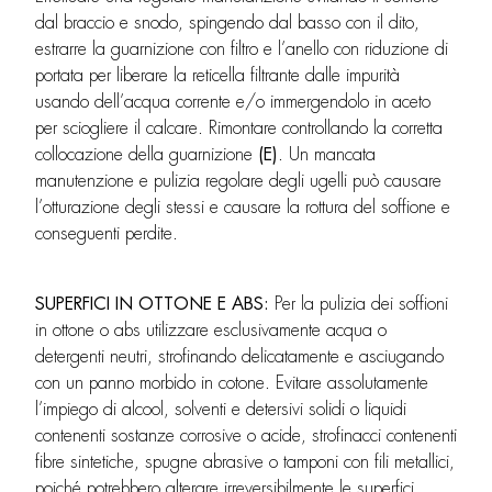
dal braccio e snodo, spingendo dal basso con il dito,
estrarre la guarnizione con filtro e l’anello con riduzione di
portata per liberare la reticella filtrante dalle impurità
usando dell’acqua corrente e/o immergendolo in aceto
per sciogliere il calcare. Rimontare controllando la corretta
collocazione della guarnizione
(E)
. Un mancata
manutenzione e pulizia regolare degli ugelli può causare
l’otturazione degli stessi e causare la rottura del soffione e
conseguenti perdite.
SUPERFICI IN OTTONE E ABS:
Per la pulizia dei soffioni
in ottone o abs utilizzare esclusivamente acqua o
detergenti neutri, strofinando delicatamente e asciugando
con un panno morbido in cotone. Evitare assolutamente
l’impiego di alcool, solventi e detersivi solidi o liquidi
contenenti sostanze corrosive o acide, strofinacci contenenti
fibre sintetiche, spugne abrasive o tamponi con fili metallici,
poiché potrebbero alterare irreversibilmente le superfici