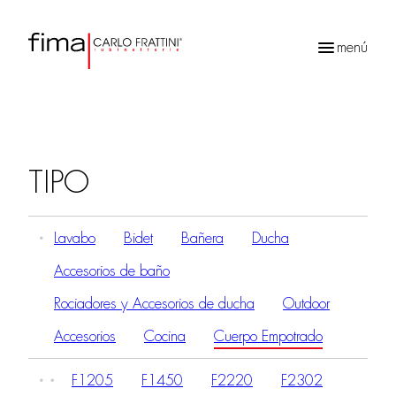
menú
Búsqueda
de
productos
TIPO
Lavabo
Bidet
Bañera
Ducha
Accesorios de baño
Rociadores y Accesorios de ducha
Outdoor
Accesorios
Cocina
Cuerpo Empotrado
F1205
F1450
F2220
F2302