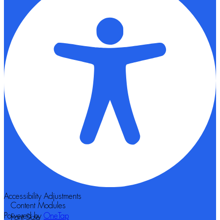
Accessibility Adjustments
Content Modules
Powered by
OneTap
Font Size