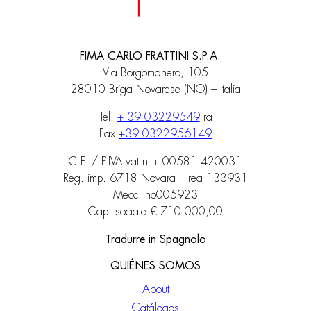
FIMA CARLO FRATTINI S.P.A.
Via Borgomanero, 105
28010 Briga Novarese (NO) – Italia
Tel.
+ 39 03229549
ra
Fax
+39 0322956149
C.F. / P.IVA vat n. it 00581 420031
Reg. imp. 6718 Novara – rea 133931
Mecc. no005923
Cap. sociale € 710.000,00
Tradurre in Spagnolo
QUIÉNES SOMOS
About
Catálogos