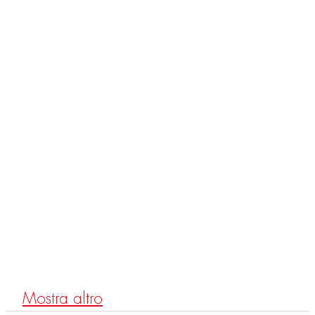
F2204
Soporte en latón
Mostra altro