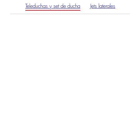
Teleduchas y set de ducha
Jets laterales