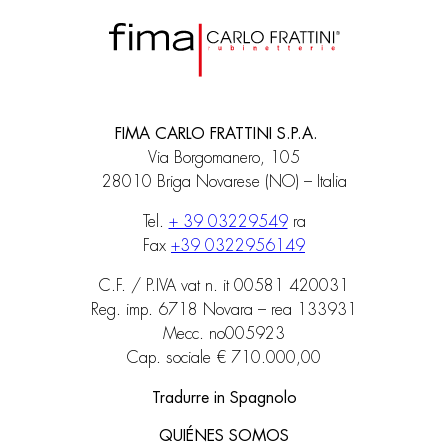
FIMA CARLO FRATTINI S.P.A.
Via Borgomanero, 105
28010 Briga Novarese (NO) – Italia
Tel.
+ 39 03229549
ra
Fax
+39 0322956149
C.F. / P.IVA vat n. it 00581 420031
Reg. imp. 6718 Novara – rea 133931
Mecc. no005923
Cap. sociale € 710.000,00
Tradurre in Spagnolo
QUIÉNES SOMOS