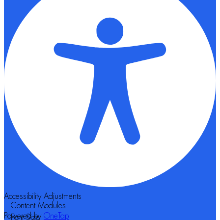
Accessibility Adjustments
Content Modules
Powered by
OneTap
Font Size