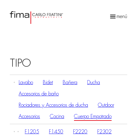
menú
Búsqueda
de
productos
TIPO
Lavabo
Bidet
Bañera
Ducha
Accesorios de baño
Rociadores y Accesorios de ducha
Outdoor
Accesorios
Cocina
Cuerpo Empotrado
F1205
F1450
F2220
F2302