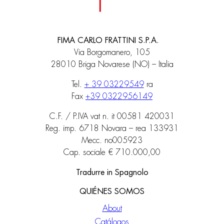
FIMA CARLO FRATTINI S.P.A.
Via Borgomanero, 105
28010 Briga Novarese (NO) – Italia
Tel.
+ 39 03229549
ra
Fax
+39 0322956149
C.F. / P.IVA vat n. it 00581 420031
Reg. imp. 6718 Novara – rea 133931
Mecc. no005923
Cap. sociale € 710.000,00
Tradurre in Spagnolo
QUIÉNES SOMOS
About
Catálogos