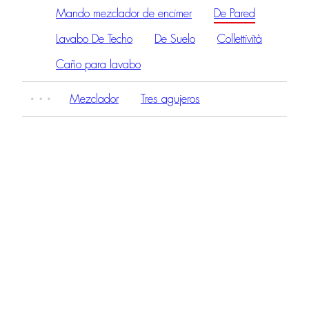
Mando mezclador de encimer
De Pared
Lavabo De Techo
De Suelo
Collettività
Caño para lavabo
Mezclador
Tres agujeros