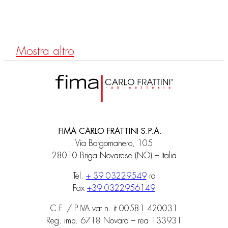
Mezclador para lavabo empotrado
Mostra altro
FIMA CARLO FRATTINI S.P.A.
Via Borgomanero, 105
28010 Briga Novarese (NO) – Italia
Tel.
+ 39 03229549
ra
Fax
+39 0322956149
C.F. / P.IVA vat n. it 00581 420031
Reg. imp. 6718 Novara – rea 133931