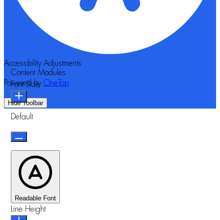
Accessibility Adjustments
Content Modules
Powered by
OneTap
Font Size
Hide Toolbar
Default
Readable Font
Line Height