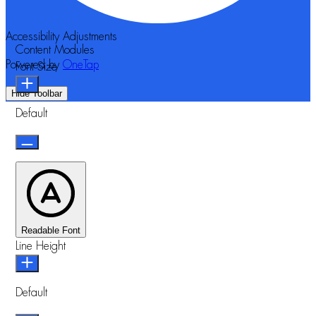
Accessibility Adjustments
Content Modules
Powered by
OneTap
Font Size
Hide Toolbar
Default
Readable Font
Line Height
Default