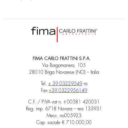
FIMA CARLO FRATTINI S.P.A.
Via Borgomanero, 105
28010 Briga Novarese (NO) – Italia
Tel.
+ 39 03229549
ra
Fax
+39 0322956149
C.F. / P.IVA vat n. it 00581 420031
Reg. imp. 6718 Novara – rea 133931
Mecc. no005923
Cap. sociale € 710.000,00