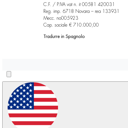
C.F. / P.IVA vat n. it 00581 420031
Reg. imp. 6718 Novara – rea 133931
Mecc. no005923
Cap. sociale € 710.000,00
Tradurre in Spagnolo