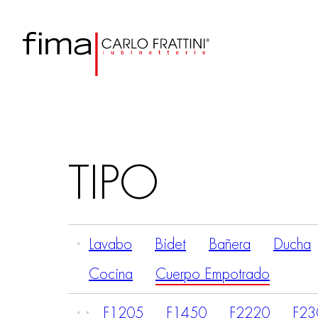
TIPO
Lavabo
Bidet
Bañera
Ducha
Cocina
Cuerpo Empotrado
F1205
F1450
F2220
F23