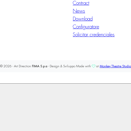
Contract
News
Download
Configuratore
Solicitar credenciales
© 2026 - Art Direction
FIMA S.p.a
- Design & Sviluppo Made with
at
Monkey Theatre Studio