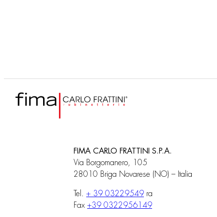
F3800
Cuerpo empotrado
FIMA CARLO FRATTINI S.P.A.
Via Borgomanero, 105
28010 Briga Novarese (NO) – Italia
Tel.
+ 39 03229549
ra
Fax
+39 0322956149