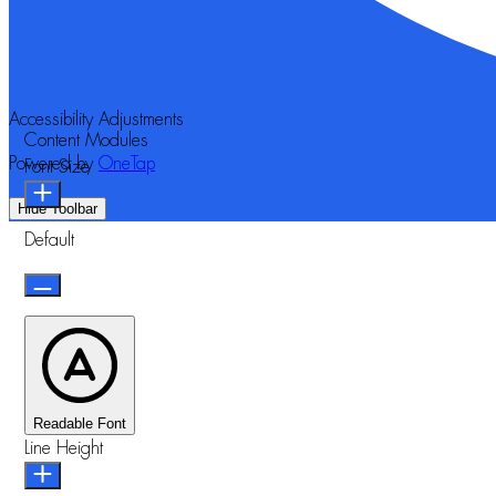
Accessibility Adjustments
Content Modules
Powered by
OneTap
Font Size
Hide Toolbar
Default
Readable Font
Line Height