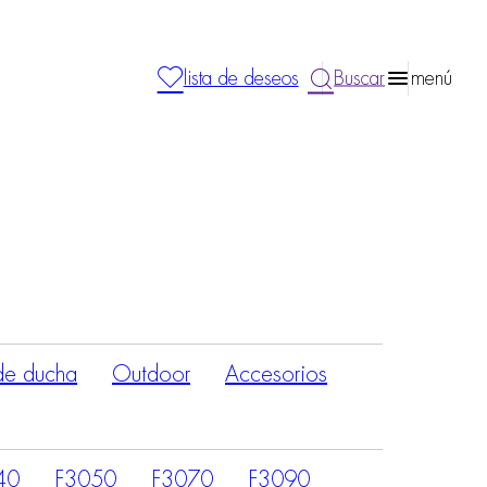
lista de deseos
Buscar
menú
de ducha
Outdoor
Accesorios
40
F3050
F3070
F3090