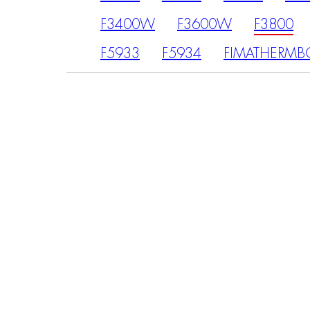
F3400W
F3600W
F3800
F5933
F5934
FIMATHERMB