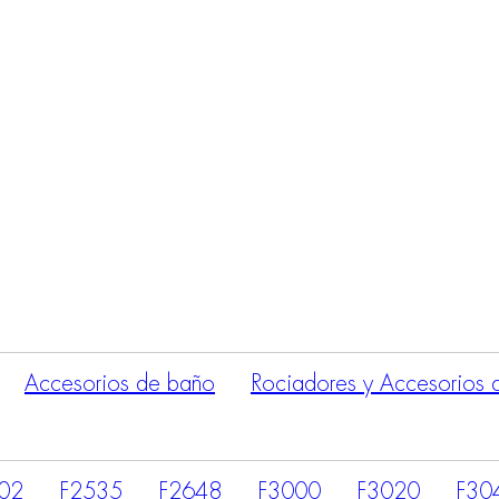
Búsqueda
de
productos
Accesorios de baño
Rociadores y Accesorios 
02
F2535
F2648
F3000
F3020
F30