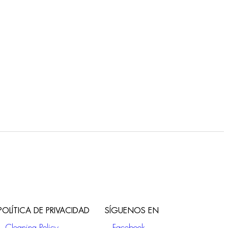
F3181/H
Mezclador para lavabo
POLÍTICA DE PRIVACIDAD
SÍGUENOS EN
Cleaning Policy
Facebook