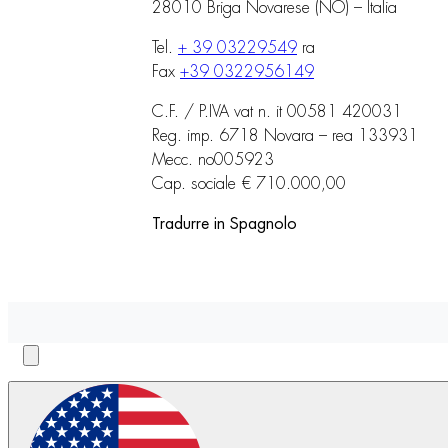
28010 Briga Novarese (NO) – Italia
Tel.
+ 39 03229549
ra
Fax
+39 0322956149
C.F. / P.IVA vat n. it 00581 420031
Reg. imp. 6718 Novara – rea 133931
Mecc. no005923
Cap. sociale € 710.000,00
Tradurre in Spagnolo