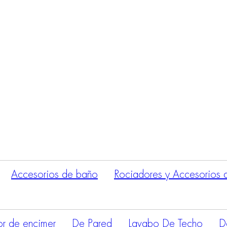
Búsqueda
de
productos
Accesorios de baño
Rociadores y Accesorios 
r de encimer
De Pared
Lavabo De Techo
D