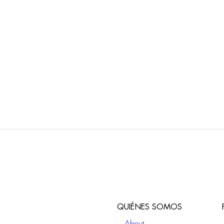
1B
F3181
lado de un agujero con
Mezclador para lavabo
mandos
QUIÉNES SOMOS
About