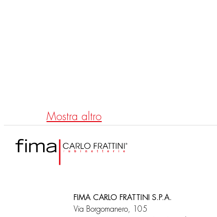
F3171A
F317
Mezclado de un agujero con
Mezc
dos mandos
dos 
Mostra altro
FIMA CARLO FRATTINI S.P.A.
Via Borgomanero, 105