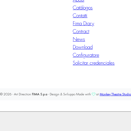
Catálogos
Contatti
Fima Diary
Contract
News
Download
Configuratore
Solicitar credenciales
© 2026 - Art Direction
FIMA S.p.a
- Design & Sviluppo Made with
at
Monkey Theatre Studio