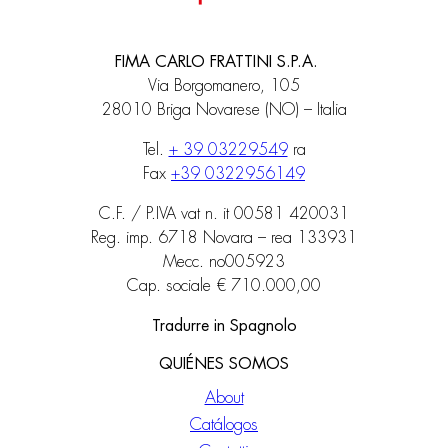
FIMA CARLO FRATTINI S.P.A.
Via Borgomanero, 105
28010 Briga Novarese (NO) – Italia
Tel.
+ 39 03229549
ra
Fax
+39 0322956149
C.F. / P.IVA vat n. it 00581 420031
Reg. imp. 6718 Novara – rea 133931
Mecc. no005923
Cap. sociale € 710.000,00
Tradurre in Spagnolo
QUIÉNES SOMOS
About
Catálogos