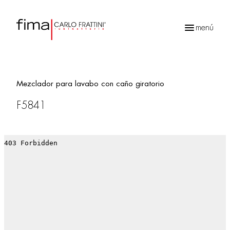
menú
Búsqueda
de
productos
Mezclador para lavabo con caño giratorio
F5841