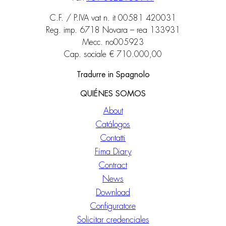
C.F. / P.IVA vat n. it 00581 420031
Reg. imp. 6718 Novara – rea 133931
Mecc. no005923
Cap. sociale € 710.000,00
Tradurre in Spagnolo
QUIÉNES SOMOS
About
Catálogos
Contatti
Fima Diary
Contract
News
Download
Configuratore
Solicitar credenciales