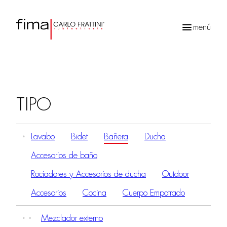
menú
Búsqueda
de
productos
TIPO
Lavabo
Bidet
Bañera
Ducha
Accesorios de baño
Rociadores y Accesorios de ducha
Outdoor
Accesorios
Cocina
Cuerpo Empotrado
Mezclador externo