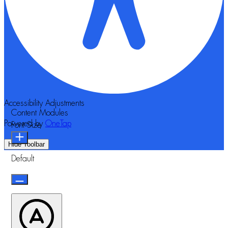
Accessibility Adjustments
Content Modules
Powered by
OneTap
Font Size
Hide Toolbar
Default