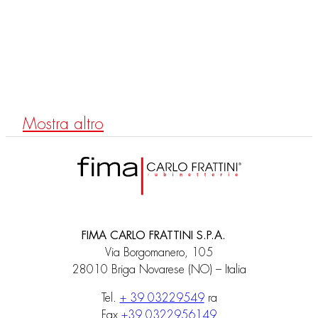
F2157
Caño mural bañera
Mostra altro
FIMA CARLO FRATTINI S.P.A.
Via Borgomanero, 105
28010 Briga Novarese (NO) – Italia
Tel.
+ 39 03229549
ra
Fax
+39 0322956149