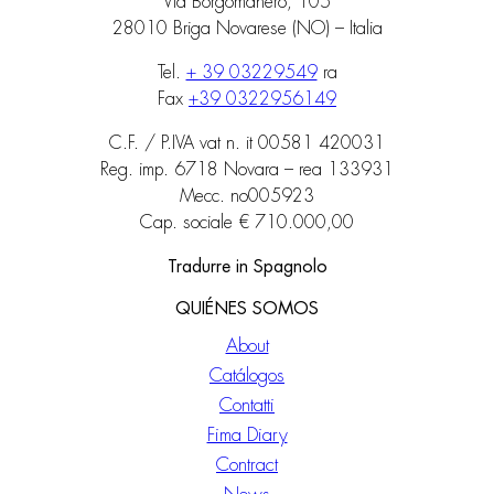
Via Borgomanero, 105
28010 Briga Novarese (NO) – Italia
Tel.
+ 39 03229549
ra
Fax
+39 0322956149
C.F. / P.IVA vat n. it 00581 420031
Reg. imp. 6718 Novara – rea 133931
Mecc. no005923
Cap. sociale € 710.000,00
Tradurre in Spagnolo
QUIÉNES SOMOS
About
Catálogos
Contatti
Fima Diary
Contract