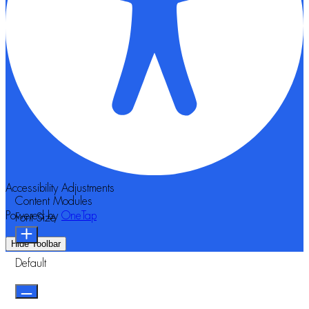
Accessibility Adjustments
Content Modules
Powered by
OneTap
Font Size
Hide Toolbar
Default