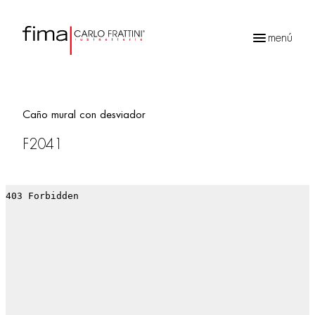
menú
Búsqueda
de
productos
Caño mural con desviador
F2041