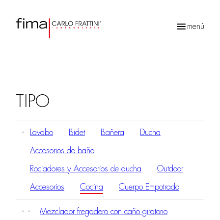
menú
Búsqueda
de
productos
TIPO
Lavabo
Bidet
Bañera
Ducha
Accesorios de baño
Rociadores y Accesorios de ducha
Outdoor
Accesorios
Cocina
Cuerpo Empotrado
Mezclador fregadero con caño giratorio