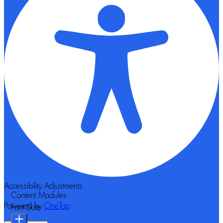
Accessibility Adjustments
Content Modules
Powered by
OneTap
Font Size