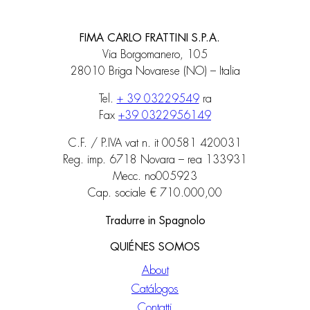
FIMA CARLO FRATTINI S.P.A.
Via Borgomanero, 105
28010 Briga Novarese (NO) – Italia
Tel.
+ 39 03229549
ra
Fax
+39 0322956149
C.F. / P.IVA vat n. it 00581 420031
Reg. imp. 6718 Novara – rea 133931
Mecc. no005923
Cap. sociale € 710.000,00
Tradurre in Spagnolo
QUIÉNES SOMOS
About
Catálogos
Contatti