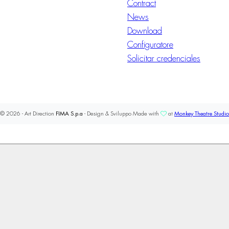
Contract
News
Download
Configuratore
Solicitar credenciales
© 2026 - Art Direction
FIMA S.p.a
- Design & Sviluppo Made with
at
Monkey Theatre Studio