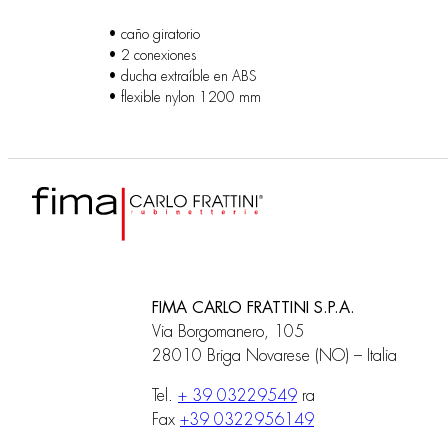
• caño giratorio
• 2 conexiones
• ducha extraíble en ABS
• flexible nylon 1200 mm
FIMA CARLO FRATTINI S.P.A.
Via Borgomanero, 105
28010 Briga Novarese (NO) – Italia
Tel.
+ 39 03229549
ra
Fax
+39 0322956149