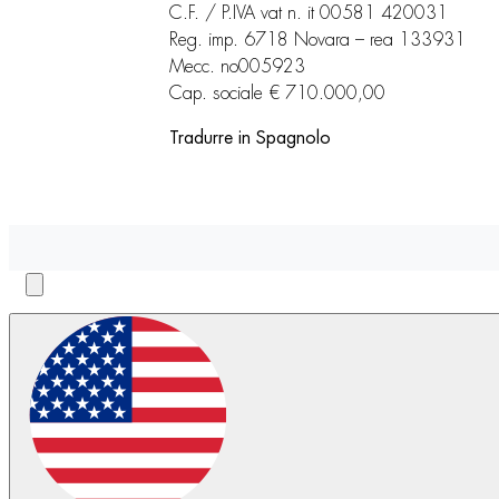
C.F. / P.IVA vat n. it 00581 420031
Reg. imp. 6718 Novara – rea 133931
Mecc. no005923
Cap. sociale € 710.000,00
Tradurre in Spagnolo