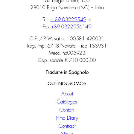
Via Borgomanero, 105
28010 Briga Novarese (NO) – Italia
Tel.
+ 39 03229549
ra
Fax
+39 0322956149
C.F. / P.IVA vat n. it 00581 420031
Reg. imp. 6718 Novara – rea 133931
Mecc. no005923
Cap. sociale € 710.000,00
Tradurre in Spagnolo
QUIÉNES SOMOS
About
Catálogos
Contatti
Fima Diary
Contract