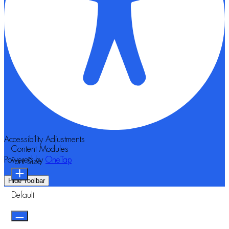
Accessibility Adjustments
Content Modules
Powered by
OneTap
Font Size
Hide Toolbar
Default