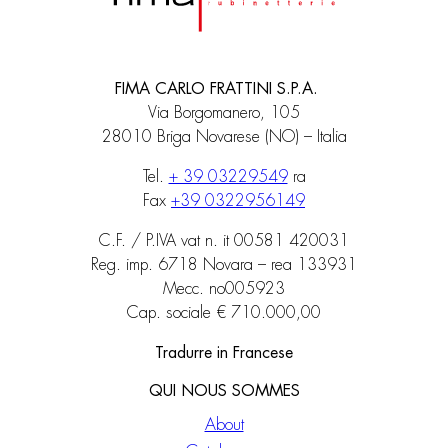
FIMA CARLO FRATTINI S.P.A.
Via Borgomanero, 105
28010 Briga Novarese (NO) – Italia
Tel.
+ 39 03229549
ra
Fax
+39 0322956149
C.F. / P.IVA vat n. it 00581 420031
Reg. imp. 6718 Novara – rea 133931
Mecc. no005923
Cap. sociale € 710.000,00
Tradurre in Francese
QUI NOUS SOMMES
About