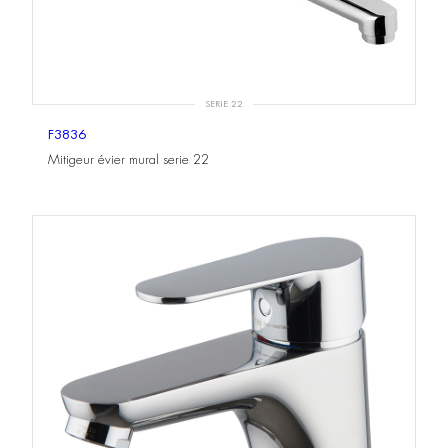
SERIE 22
F3836
Mitigeur évier mural serie 22