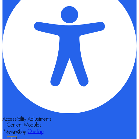
Accessibility Adjustments
Content Modules
Powered by
OneTap
Font Size