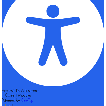
Accessibility Adjustments
Content Modules
Powered by
OneTap
Font Size