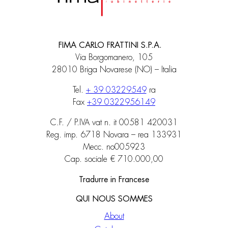
FIMA CARLO FRATTINI S.P.A.
Via Borgomanero, 105
28010 Briga Novarese (NO) – Italia
Tel.
+ 39 03229549
ra
Fax
+39 0322956149
C.F. / P.IVA vat n. it 00581 420031
Reg. imp. 6718 Novara – rea 133931
Mecc. no005923
Cap. sociale € 710.000,00
Tradurre in Francese
QUI NOUS SOMMES
About