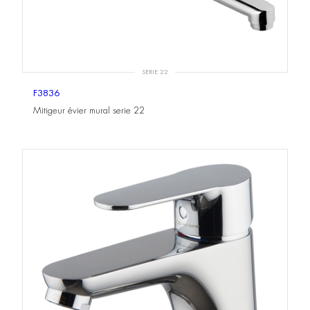
SERIE 22
F3836
Mitigeur évier mural serie 22