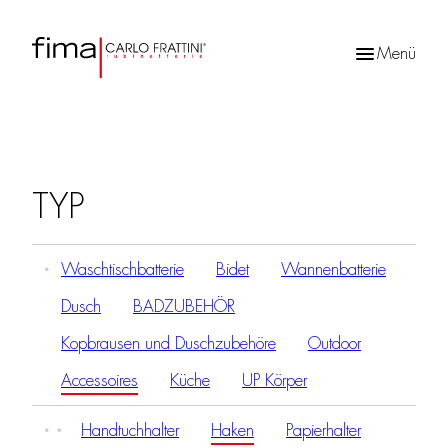
Menü
Products
search
TYP
Waschtischbatterie
Bidet
Wannenbatterie
Dusch
BADZUBEHÖR
Kopbrausen und Duschzubehöre
Outdoor
Accessoires
Küche
UP Körper
Handtuchhalter
Haken
Papierhalter