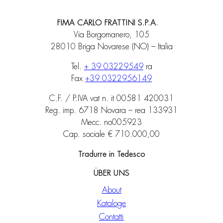
FIMA CARLO FRATTINI S.P.A.
Via Borgomanero, 105
28010 Briga Novarese (NO) – Italia
Tel.
+ 39 03229549
ra
Fax
+39 0322956149
C.F. / P.IVA vat n. it 00581 420031
Reg. imp. 6718 Novara – rea 133931
Mecc. no005923
Cap. sociale € 710.000,00
Tradurre in Tedesco
ÜBER UNS
About
Kataloge
Contatti