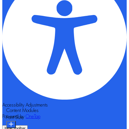
Accessibility Adjustments
Content Modules
Powered by
OneTap
Font Size
Hide Toolbar