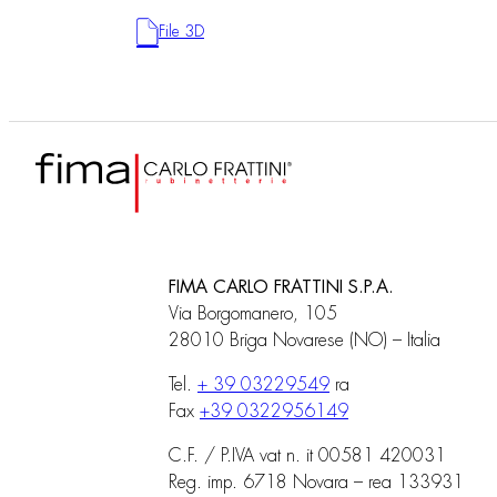
File 3D
FIMA CARLO FRATTINI S.P.A.
Via Borgomanero, 105
28010 Briga Novarese (NO) – Italia
Tel.
+ 39 03229549
ra
Fax
+39 0322956149
C.F. / P.IVA vat n. it 00581 420031
Reg. imp. 6718 Novara – rea 133931