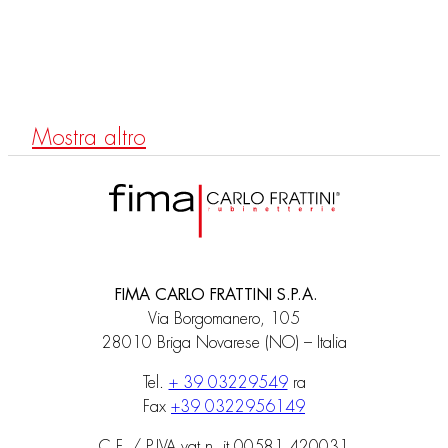
F3183X1
UP Thermostat Brausebatterie
Mostra altro
FIMA CARLO FRATTINI S.P.A.
Via Borgomanero, 105
28010 Briga Novarese (NO) – Italia
Tel.
+ 39 03229549
ra
Fax
+39 0322956149
C.F. / P.IVA vat n. it 00581 420031