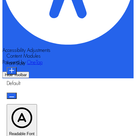
Accessibility Adjustments
Content Modules
Powered by
OneTap
Font Size
Hide Toolbar
Default
Readable Font