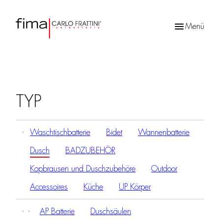
Menü
Products
search
TYP
Waschtischbatterie
Bidet
Wannenbatterie
Dusch
BADZUBEHÖR
Kopbrausen und Duschzubehöre
Outdoor
Accessoires
Küche
UP Körper
AP Batterie
Duschsäulen