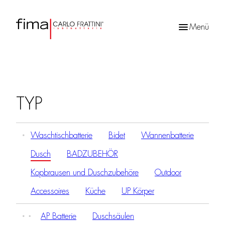
Menü
Products
search
TYP
Waschtischbatterie
Bidet
Wannenbatterie
Dusch
BADZUBEHÖR
Kopbrausen und Duschzubehöre
Outdoor
Accessoires
Küche
UP Körper
AP Batterie
Duschsäulen