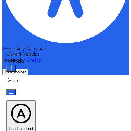
Accessibility Adjustments
Content Modules
Powered by
OneTap
Font Size
Hide Toolbar
Default
Readable Font