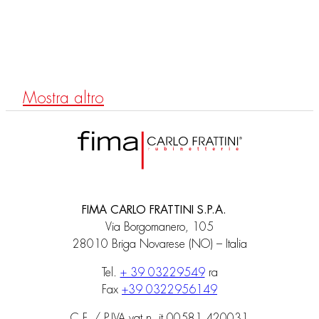
F1423/1
Absperrventil 1/2”
Mostra altro
FIMA CARLO FRATTINI S.P.A.
Via Borgomanero, 105
28010 Briga Novarese (NO) – Italia
Tel.
+ 39 03229549
ra
Fax
+39 0322956149
C.F. / P.IVA vat n. it 00581 420031