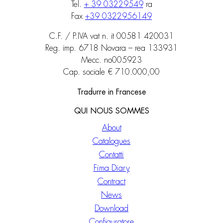
Tel.
+ 39 03229549
ra
Fax
+39 0322956149
C.F. / P.IVA vat n. it 00581 420031
Reg. imp. 6718 Novara – rea 133931
Mecc. no005923
Cap. sociale € 710.000,00
Tradurre in Francese
QUI NOUS SOMMES
About
Catalogues
Contatti
Fima Diary
Contract
News
Download
Configuratore