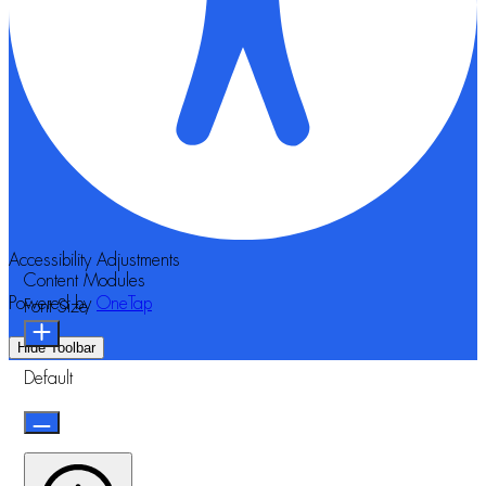
Accessibility Adjustments
Content Modules
Powered by
OneTap
Font Size
Hide Toolbar
Default