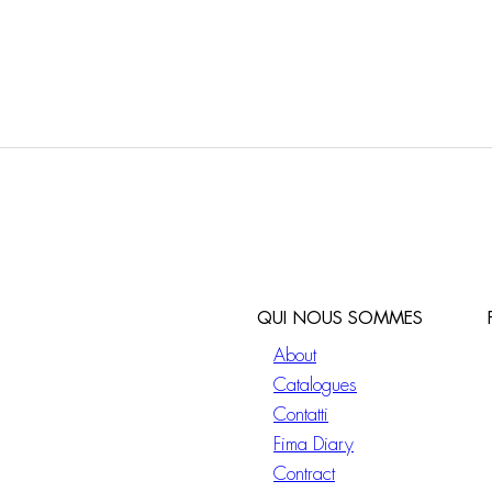
eur évier Serie 4
Mitigeur évier Serie 4
QUI NOUS SOMMES
About
Catalogues
Contatti
Fima Diary
Contract