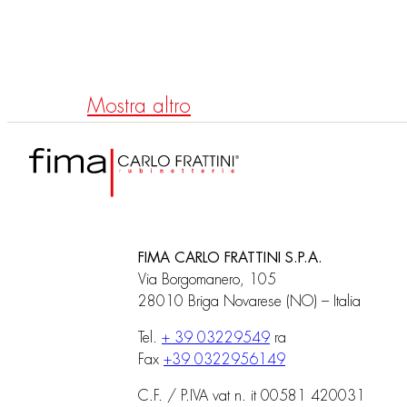
Mitigeur évier Serie 4
Mitig
Mostra altro
FIMA CARLO FRATTINI S.P.A.
Via Borgomanero, 105
28010 Briga Novarese (NO) – Italia
Tel.
+ 39 03229549
ra
Fax
+39 0322956149
C.F. / P.IVA vat n. it 00581 420031