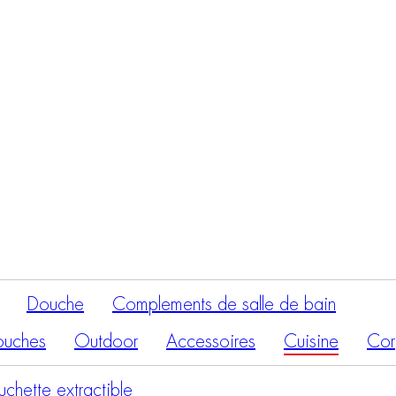
Recherche
de
produits
Douche
Complements de salle de bain
ouches
Outdoor
Accessoires
Cuisine
Cor
chette extractible