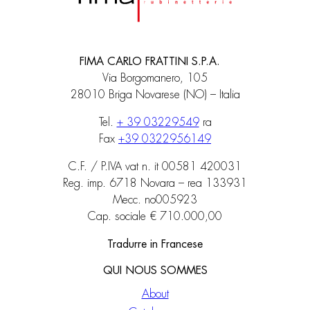
FIMA CARLO FRATTINI S.P.A.
Via Borgomanero, 105
28010 Briga Novarese (NO) – Italia
Tel.
+ 39 03229549
ra
Fax
+39 0322956149
C.F. / P.IVA vat n. it 00581 420031
Reg. imp. 6718 Novara – rea 133931
Mecc. no005923
Cap. sociale € 710.000,00
Tradurre in Francese
QUI NOUS SOMMES
About