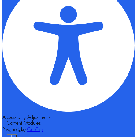
Accessibility Adjustments
Content Modules
Powered by
OneTap
Font Size