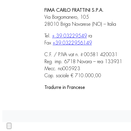
FIMA CARLO FRATTINI S.P.A.
Via Borgomanero, 105
28010 Briga Novarese (NO) – Italia
Tel.
+ 39 03229549
ra
Fax
+39 0322956149
C.F. / P.IVA vat n. it 00581 420031
Reg. imp. 6718 Novara – rea 133931
Mecc. no005923
Cap. sociale € 710.000,00
Tradurre in Francese