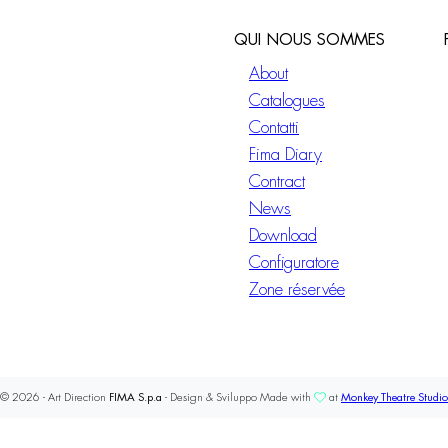
QUI NOUS SOMMES
About
Catalogues
Contatti
Fima Diary
Contract
News
Download
Configuratore
Zone réservée
© 2026 - Art Direction
FIMA S.p.a
- Design & Sviluppo Made with
at
Monkey Theatre Studio