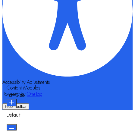
Accessibility Adjustments
Content Modules
Powered by
OneTap
Font Size
Hide Toolbar
Default