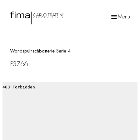
Menü
Products
search
Wandspültischbatterie Serie 4
F3766