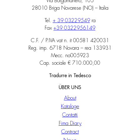
Via Borgomanero, 105
28010 Briga Novarese (NO) – Italia
Tel.
+ 39 03229549
ra
Fax
+39 0322956149
C.F. / P.IVA vat n. it 00581 420031
Reg. imp. 6718 Novara – rea 133931
Mecc. no005923
Cap. sociale € 710.000,00
Tradurre in Tedesco
ÜBER UNS
About
Kataloge
Contatti
Fima Diary
Contract