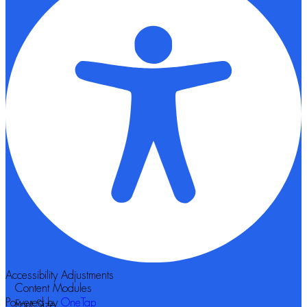
Accessibility Adjustments
Content Modules
Powered by
OneTap
Font Size