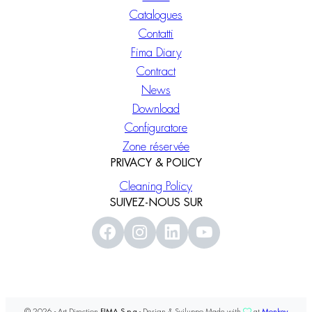
Catalogues
Contatti
Fima Diary
Contract
News
Download
Configuratore
Zone réservée
PRIVACY & POLICY
Cleaning Policy
SUIVEZ-NOUS SUR
© 2026 - Art Direction
FIMA S.p.a
- Design & Sviluppo Made with
at
Monkey