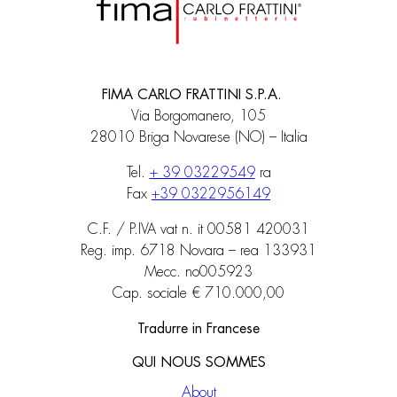
FIMA CARLO FRATTINI S.P.A.
Via Borgomanero, 105
28010 Briga Novarese (NO) – Italia
Tel.
+ 39 03229549
ra
Fax
+39 0322956149
C.F. / P.IVA vat n. it 00581 420031
Reg. imp. 6718 Novara – rea 133931
Mecc. no005923
Cap. sociale € 710.000,00
Tradurre in Francese
QUI NOUS SOMMES
About