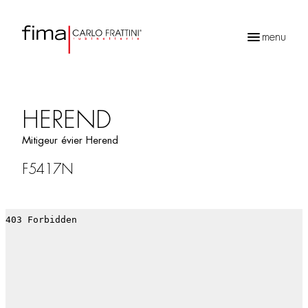
menu
Recherche
de
produits
HEREND
Mitigeur évier Herend
F5417N