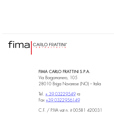
d’extérieur avec bouton
d’ext
on/off
on/o
FIMA CARLO FRATTINI S.P.A.
Via Borgomanero, 105
28010 Briga Novarese (NO) – Italia
Tel.
+ 39 03229549
ra
Fax
+39 0322956149
C.F. / P.IVA vat n. it 00581 420031