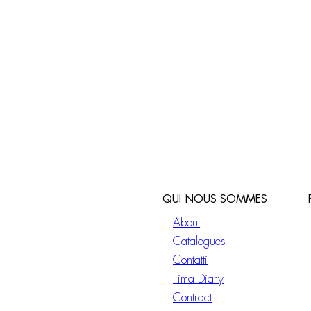
érieur avec bouton
d’extérieur avec bouton
ff
on/off
QUI NOUS SOMMES
About
Catalogues
Contatti
Fima Diary
Contract