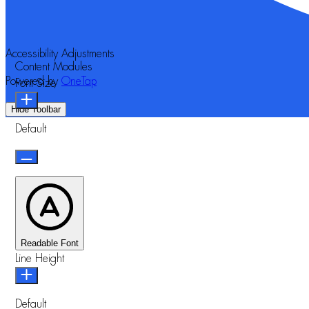
Accessibility Adjustments
Content Modules
Powered by
OneTap
Font Size
Hide Toolbar
Default
Readable Font
Line Height
Default