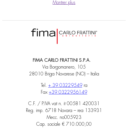
Montrer plus
FIMA CARLO FRATTINI S.P.A.
Via Borgomanero, 105
28010 Briga Novarese (NO) – Italia
Tel.
+ 39 03229549
ra
Fax
+39 0322956149
C.F. / P.IVA vat n. it 00581 420031
Reg. imp. 6718 Novara – rea 133931
Mecc. no005923
Cap. sociale € 710.000,00