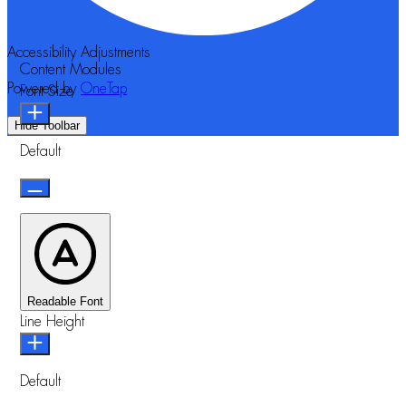
Accessibility Adjustments
Content Modules
Powered by
OneTap
Font Size
Hide Toolbar
Default
Readable Font
Line Height
Default