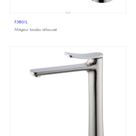
FLO
F3801L
Mitigeur lavabo réhaussé