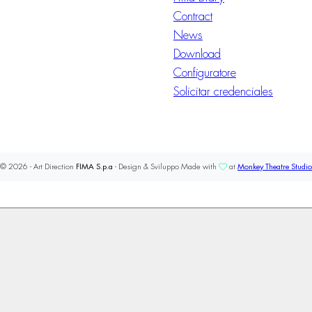
Contract
News
Download
Configuratore
Solicitar credenciales
© 2026 - Art Direction
FIMA S.p.a
- Design & Sviluppo Made with
at
Monkey Theatre Studio