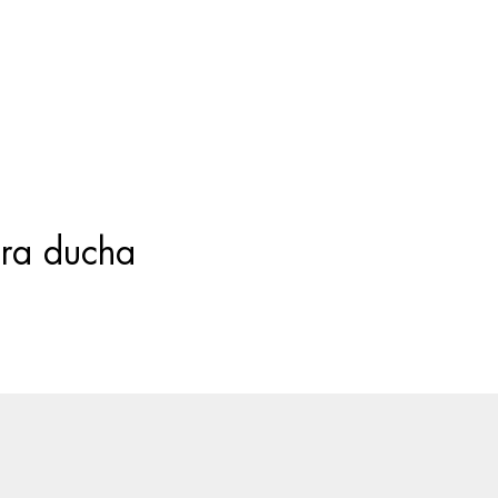
Búsqueda
de
productos
ra ducha