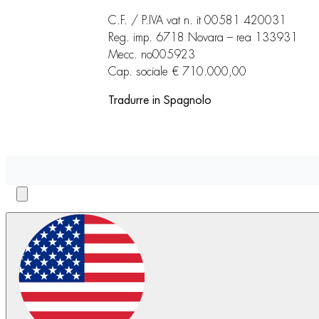
C.F. / P.IVA vat n. it 00581 420031
Reg. imp. 6718 Novara – rea 133931
Mecc. no005923
Cap. sociale € 710.000,00
Tradurre in Spagnolo