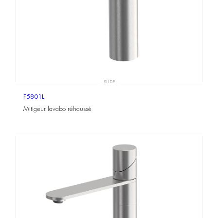
SLIDE
F5801L
Mitigeur lavabo réhaussé