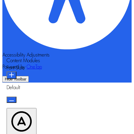
Accessibility Adjustments
Content Modules
Powered by
OneTap
Font Size
Hide Toolbar
Default