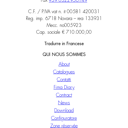
Fax
+39 0322956149
C.F. / P.IVA vat n. it 00581 420031
Reg. imp. 6718 Novara – rea 133931
Mecc. no005923
Cap. sociale € 710.000,00
Tradurre in Francese
QUI NOUS SOMMES
About
Catalogues
Contatti
Fima Diary
Contract
News
Download
Configuratore
Zone réservée